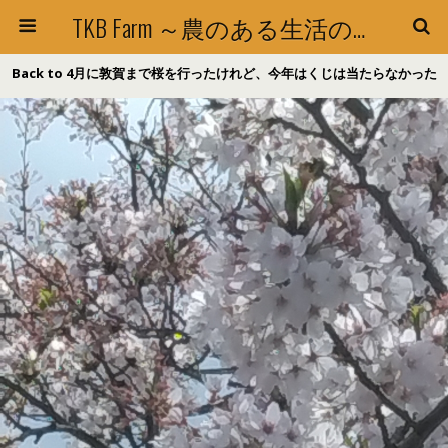
TKB Farm ～農のある生活の探求～
Back to 4月に敦賀まで桜を行ったけれど、今年はくじは当たらなかった